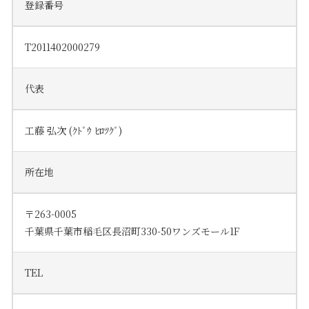
登録番号
T2011402000279
代表
工藤 弘次 (ｸﾄﾞｳ ﾋﾛﾂｸﾞ)
所在地
〒263-0005
千葉県千葉市稲毛区長沼町330-50ワンズモール1F
TEL