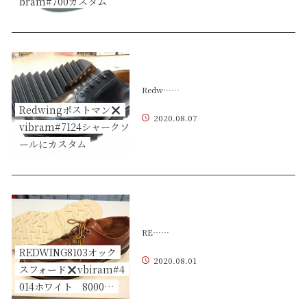
bram#700カスタム
Redw……
Redwingポストマン
2020.08.07
vibram#7124シャークソ
ールにカスタム
RE……
REDWING8103オック
2020.08.01
スフォード
vbiram#4
014ホワイト 8000…