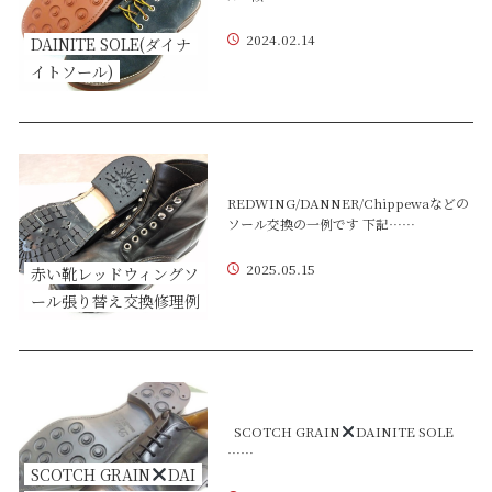
2024.02.14
DAINITE SOLE(ダイナ
イトソール)
REDWING/DANNER/Chippewaなどの
ソール交換の一例です 下記……
2025.05.15
赤い靴レッドウィングソ
ール張り替え交換修理例
SCOTCH GRAIN
DAINITE SOLE
……
SCOTCH GRAIN
DAI