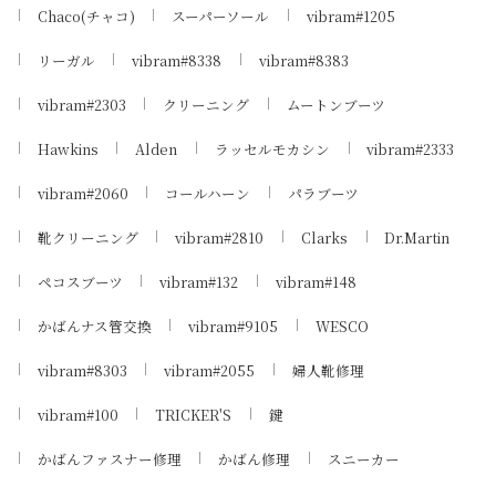
Chaco(チャコ)
スーパーソール
vibram#1205
リーガル
vibram#8338
vibram#8383
vibram#2303
クリーニング
ムートンブーツ
Hawkins
Alden
ラッセルモカシン
vibram#2333
vibram#2060
コールハーン
パラブーツ
靴クリーニング
vibram#2810
Clarks
Dr.Martin
ペコスブーツ
vibram#132
vibram#148
かばんナス管交換
vibram#9105
WESCO
vibram#8303
vibram#2055
婦人靴修理
vibram#100
TRICKER'S
鍵
かばんファスナー修理
かばん修理
スニーカー