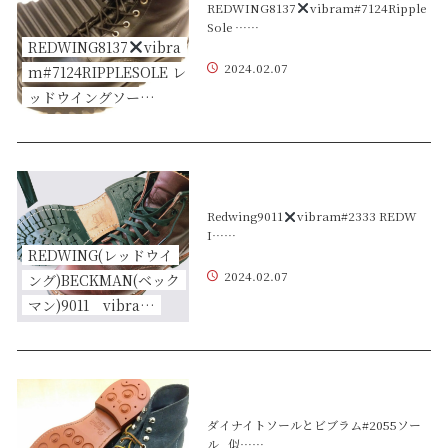
REDWING8137
vibram#7124Ripple
Sole ……
REDWING8137
vibra
2024.02.07
m#7124RIPPLESOLE レ
ッドウイングソー…
Redwing9011
vibram#2333 REDW
I……
REDWING(レッドウイ
2024.02.07
ング)BECKMAN(ベック
マン)9011 vibra…
ダイナイトソールとビブラム#2055ソー
ル 似……