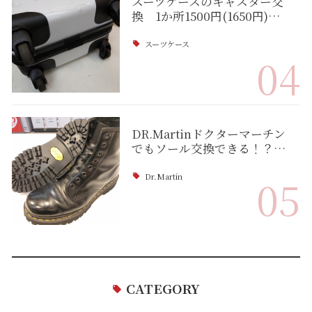
スーツケースのキャスター交
換 1か所1500円(1650円)…
スーツケース
04
DR.Martinドクターマーチン
でもソール交換できる！？…
Dr.Martin
05
CATEGORY