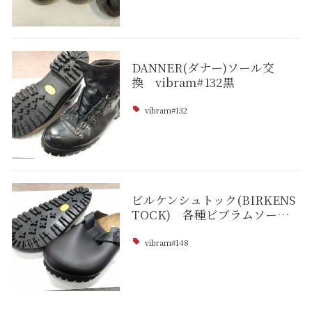
DANNER(ダナー)ソール交
換 vibram#132黒
vibram#132
ビルケンシュトック(BIRKENS
TOCK) 各種ビブラムソー…
vibram#148