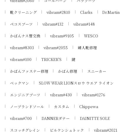
vibram#2060
コールハーン
パラブーツ
靴クリーニング
vibram#2810
Clarks
Dr.Martin
ペコスブーツ
vibram#132
vibram#148
かばんナス管交換
vibram#9105
WESCO
vibram#8303
vibram#2055
婦人靴修理
vibram#100
TRICKER'S
鍵
かばんファスナー修理
かばん修理
スニーカー
ベックマン
SLOW WEAR LIONスロウ ウエア ライオン
エンジニアブーツ
vibram#430
vibram#1276
ノーブランドソール
カスタム
Chippewa
vibram#700
DANNERダナー
DAINITTE SOLE
スコッチグレイン
ビルケンシュトック
vibram#2021