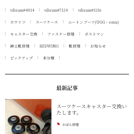
vibram#4014
vibram#7124
vibram#1136
ホワイツ
スーツケース
ムートンブーツ(UGG・emu)
キャスター交換
ファスナー修理
ポストマン
紳士靴修理
REDWING
靴修理
お知らせ
ピックアップ
未分類
最新記事
スーツケースキャスター交換い
たします。
かばん修理