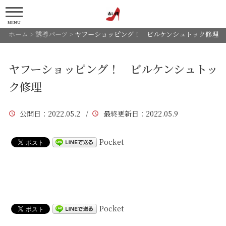
MENU
ホーム
>
誘導パーツ
>
ヤフーショッピング！ ビルケンシュトック修理
ヤフーショッピング！ ビルケンシュトッ
ク修理
公開日
：2022.05.2 /
最終更新日
：2022.05.9
Pocket
Pocket