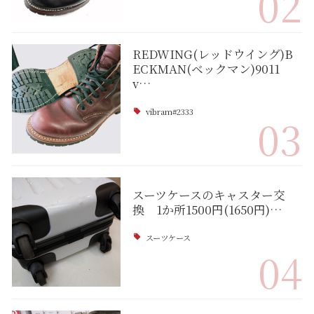
02
REDWING(レッドウイング)B
ECKMAN(ベックマン)9011
v…
vibram#2333
03
スーツケースのキャスター交
換 1か所1500円(1650円)…
スーツケース
04