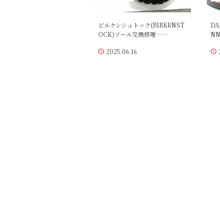
ビルケンシュトック(BIRKENST
DA
OCK)ソール交換修理 ……
N
2025.06.16