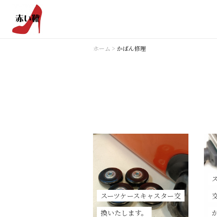
ホーム
>
かばん修理
スーツケースキャスター交
交
換いたします。