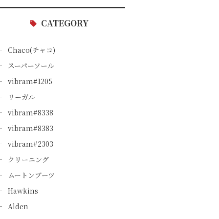
CATEGORY
Chaco(チャコ)
スーパーソール
vibram#1205
リーガル
vibram#8338
vibram#8383
vibram#2303
クリーニング
ムートンブーツ
Hawkins
Alden