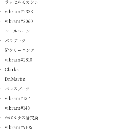
ラッセルモカシン
vibram#2333
vibram#2060
コールハーン
パラブーツ
靴クリーニング
vibram#2810
Clarks
Dr.Martin
ペコスブーツ
vibram#132
vibram#148
かばんナス管交換
vibram#9105