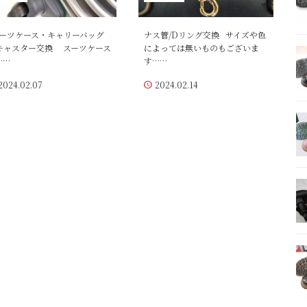
ーツケース・キャリーバッグ
ナス管/Dリング交換 サイズや色
キャスター交換 スーツケース
によっては無いものもございま
……
す……
2024.02.07
2024.02.14