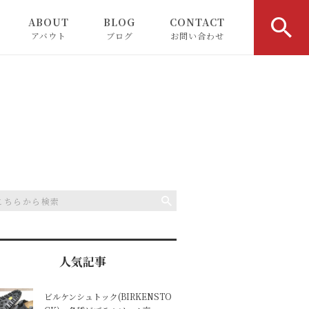
ABOUT
BLOG
CONTACT
アバウト
ブログ
お問い合わせ
お知らせ
ピックアップ
コラム
人気記事
ビルケンシュトック(BIRKENSTO