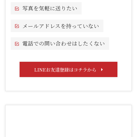
写真を気軽に送りたい
メールアドレスを持っていない
電話での問い合わせはしたくない
LINEお友達登録はコチラから