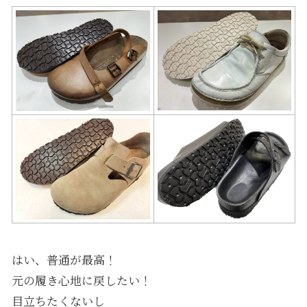
はい、普通が最高！
元の履き心地に戻したい！
目立ちたくないし