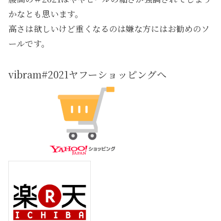
かなとも思います。
高さは欲しいけど重くなるのは嫌な方にはお勧めのソ
ールです。
vibram#2021ヤフーショッピングへ