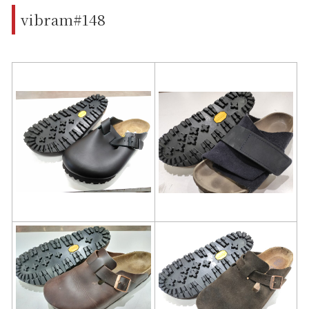
vibram#148