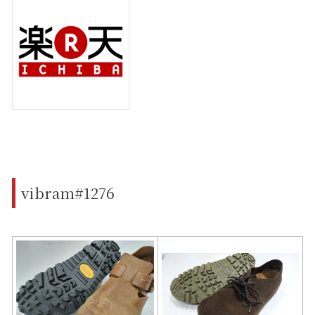
vibram#1276