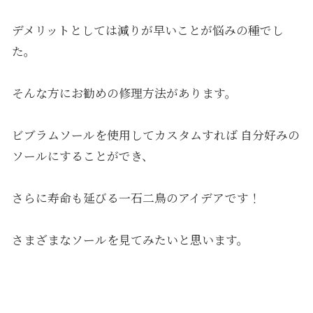
デメリットとしては減りが早いことが悩みの種でし
た。
そんな方にお勧めの修理方法があります。
ビブラムソールを使用してカスタムすれば 自分好みの
ソールにすることができ、
さらに寿命も延びる一石二鳥のアイデアです！
さまざまなソールを見てみたいと思います。