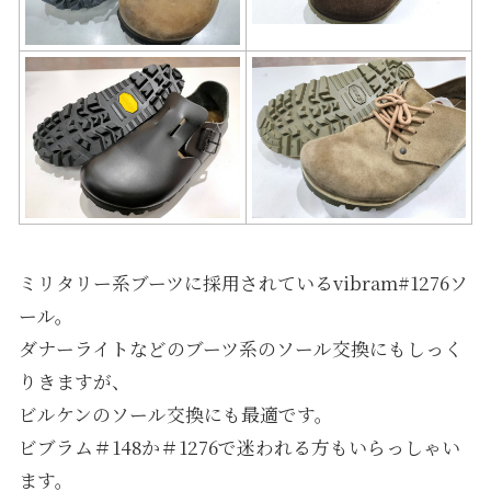
ミリタリー系ブーツに採用されているvibram#1276ソ
ール。
ダナーライトなどのブーツ系のソール交換にもしっく
りきますが、
ビルケンのソール交換にも最適です。
ビブラム＃148か＃1276で迷われる方もいらっしゃい
ます。