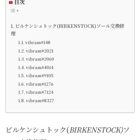
目次
ビルケンシュトック(BIRKENSTOCK)ソール交換修
理
vibram#148
vibram#2021
vibram#2060
vibram#4014
vibram#9105
vibram#1276
vibram#7124
vibram#8327
ビルケンシュトック(
BIRKENSTOCK)
ソ