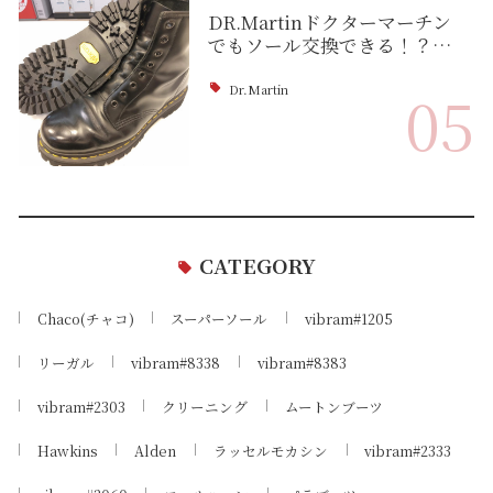
DR.Martinドクターマーチン
でもソール交換できる！？…
Dr.Martin
05
CATEGORY
Chaco(チャコ)
スーパーソール
vibram#1205
リーガル
vibram#8338
vibram#8383
vibram#2303
クリーニング
ムートンブーツ
Hawkins
Alden
ラッセルモカシン
vibram#2333