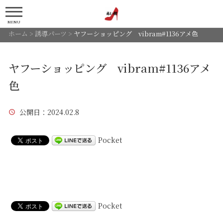
MENU
ホーム
>
誘導パーツ
>
ヤフーショッピング vibram#1136アメ色
ヤフーショッピング vibram#1136アメ
色
公開日
：2024.02.8
Pocket
Pocket