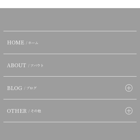
HOME
/ ホーム
ABOUT
/ アバウト
BLOG
/ ブログ
OTHER
/ その他