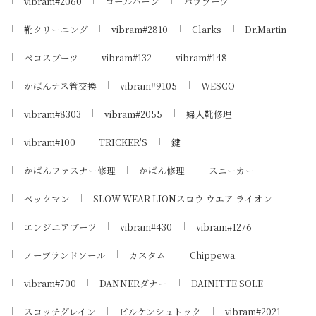
vibram#2060
コールハーン
パラブーツ
靴クリーニング
vibram#2810
Clarks
Dr.Martin
ペコスブーツ
vibram#132
vibram#148
かばんナス管交換
vibram#9105
WESCO
vibram#8303
vibram#2055
婦人靴修理
vibram#100
TRICKER'S
鍵
かばんファスナー修理
かばん修理
スニーカー
ベックマン
SLOW WEAR LIONスロウ ウエア ライオン
エンジニアブーツ
vibram#430
vibram#1276
ノーブランドソール
カスタム
Chippewa
vibram#700
DANNERダナー
DAINITTE SOLE
スコッチグレイン
ビルケンシュトック
vibram#2021