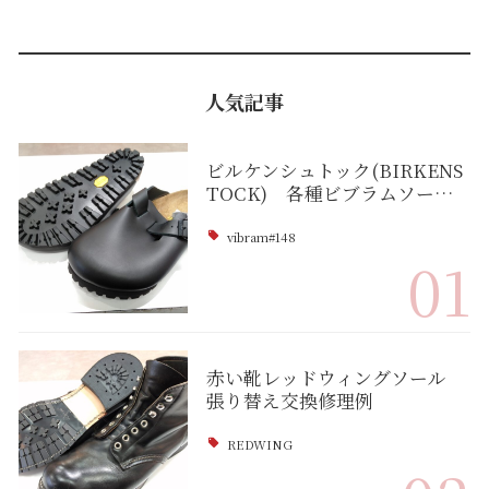
人気記事
ビルケンシュトック(BIRKENS
TOCK) 各種ビブラムソー…
vibram#148
01
赤い靴レッドウィングソール
張り替え交換修理例
REDWING