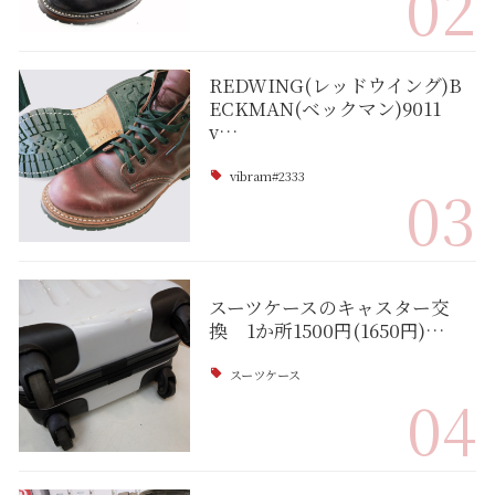
02
REDWING(レッドウイング)B
ECKMAN(ベックマン)9011
v…
vibram#2333
03
スーツケースのキャスター交
換 1か所1500円(1650円)…
スーツケース
04