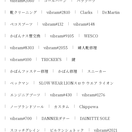
vibram#2060
コールハーン
パラブーツ
靴クリーニング
vibram#2810
Clarks
Dr.Martin
ペコスブーツ
vibram#132
vibram#148
かばんナス管交換
vibram#9105
WESCO
vibram#8303
vibram#2055
婦人靴修理
vibram#100
TRICKER'S
鍵
かばんファスナー修理
かばん修理
スニーカー
ベックマン
SLOW WEAR LIONスロウ ウエア ライオン
エンジニアブーツ
vibram#430
vibram#1276
ノーブランドソール
カスタム
Chippewa
vibram#700
DANNERダナー
DAINITTE SOLE
スコッチグレイン
ビルケンシュトック
vibram#2021