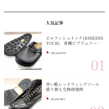
人気記事
ビルケンシュトック(BIRKENS
TOCK) 各種ビブラムソー…
vibram#148
01
赤い靴レッドウィングソール
張り替え交換修理例
REDWING