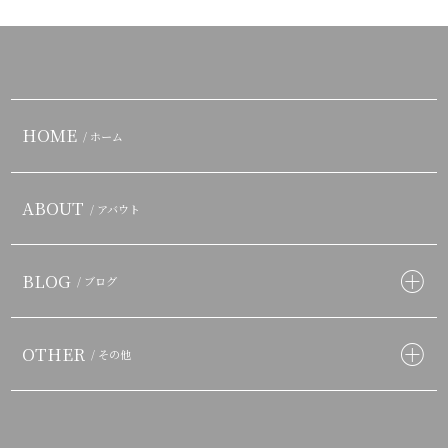
HOME
/ ホーム
ABOUT
/ アバウト
BLOG
/ ブログ
OTHER
/ その他