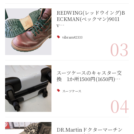
REDWING(レッドウイング)B
ECKMAN(ベックマン)9011
v…
vibram#2333
03
スーツケースのキャスター交
換 1か所1500円(1650円)…
スーツケース
04
DR.Martinドクターマーチン