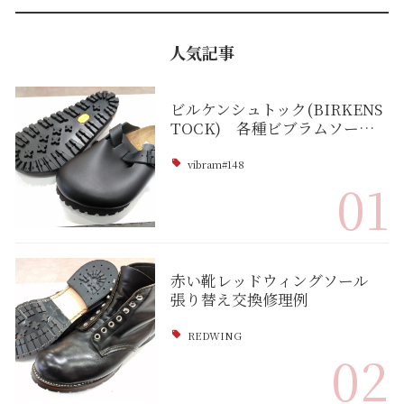
人気記事
ビルケンシュトック(BIRKENS
TOCK) 各種ビブラムソー…
vibram#148
01
赤い靴レッドウィングソール
張り替え交換修理例
REDWING
02