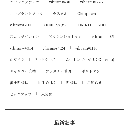
エンジニアブーツ
vibram#430
vibram#1276
ノーブランドソール
カスタム
Chippewa
vibram#700
DANNERダナー
DAINITTE SOLE
スコッチグレイン
ビルケンシュトック
vibram#2021
vibram#4014
vibram#7124
vibram#1136
ホワイツ
スーツケース
ムートンブーツ(UGG・emu)
キャスター交換
ファスナー修理
ポストマン
紳士靴修理
REDWING
靴修理
お知らせ
ピックアップ
未分類
最新記事