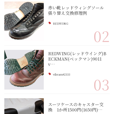
赤い靴レッドウィングソール
張り替え交換修理例
REDWING
02
REDWING(レッドウイング)B
ECKMAN(ベックマン)9011
v…
vibram#2333
03
スーツケースのキャスター交
換 1か所1500円(1650円)…