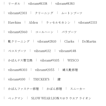
リーガル
vibram#8338
vibram#8383
vibram#2303
クリーニング
ムートンブーツ
Hawkins
Alden
ラッセルモカシン
vibram#2333
vibram#2060
コールハーン
パラブーツ
靴クリーニング
vibram#2810
Clarks
Dr.Martin
ペコスブーツ
vibram#132
vibram#148
かばんナス管交換
vibram#9105
WESCO
vibram#8303
vibram#2055
婦人靴修理
vibram#100
TRICKER'S
鍵
かばんファスナー修理
かばん修理
スニーカー
ベックマン
SLOW WEAR LIONスロウ ウエア ライオン