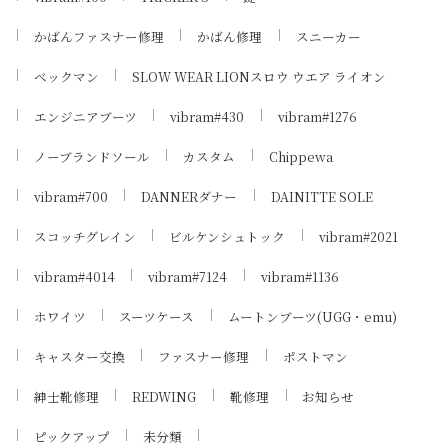
かばんファスナー修理
かばん修理
スニーカー
ベックマン
SLOW WEAR LIONスロウ ウエア ライオン
エンジニアブーツ
vibram#430
vibram#1276
ノーブランドソール
カスタム
Chippewa
vibram#700
DANNERダナー
DAINITTE SOLE
スコッチグレイン
ビルケンシュトック
vibram#2021
vibram#4014
vibram#7124
vibram#1136
ホワイツ
スーツケース
ムートンブーツ(UGG・emu)
キャスター交換
ファスナー修理
ポストマン
紳士靴修理
REDWING
靴修理
お知らせ
ピックアップ
未分類