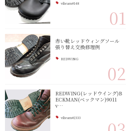
vibram#148
01
赤い靴レッドウィングソール
張り替え交換修理例
REDWING
02
REDWING(レッドウイング)B
ECKMAN(ベックマン)9011
v…
vibram#2333
03