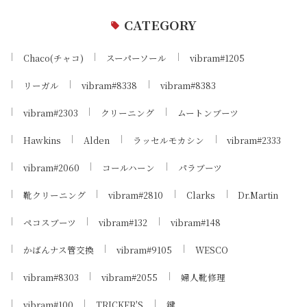
CATEGORY
Chaco(チャコ)
スーパーソール
vibram#1205
リーガル
vibram#8338
vibram#8383
vibram#2303
クリーニング
ムートンブーツ
Hawkins
Alden
ラッセルモカシン
vibram#2333
vibram#2060
コールハーン
パラブーツ
靴クリーニング
vibram#2810
Clarks
Dr.Martin
ペコスブーツ
vibram#132
vibram#148
かばんナス管交換
vibram#9105
WESCO
vibram#8303
vibram#2055
婦人靴修理
vibram#100
TRICKER'S
鍵