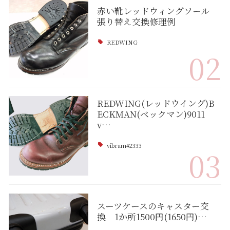
赤い靴レッドウィングソール
張り替え交換修理例
REDWING
02
REDWING(レッドウイング)B
ECKMAN(ベックマン)9011
v…
vibram#2333
03
スーツケースのキャスター交
換 1か所1500円(1650円)…