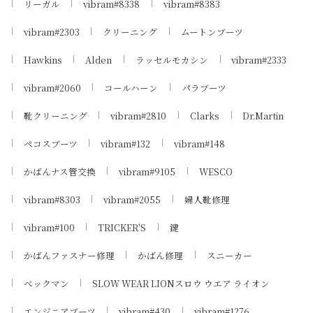
リーガル
vibram#8338
vibram#8383
vibram#2303
クリーニング
ムートンブーツ
Hawkins
Alden
ラッセルモカシン
vibram#2333
vibram#2060
コールハーン
パラブーツ
靴クリーニング
vibram#2810
Clarks
Dr.Martin
ペコスブーツ
vibram#132
vibram#148
かばんナス管交換
vibram#9105
WESCO
vibram#8303
vibram#2055
婦人靴修理
vibram#100
TRICKER'S
鍵
かばんファスナー修理
かばん修理
スニーカー
ベックマン
SLOW WEAR LIONスロウ ウエア ライオン
エンジニアブーツ
vibram#430
vibram#1276