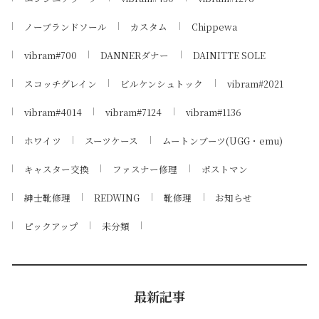
ノーブランドソール
カスタム
Chippewa
vibram#700
DANNERダナー
DAINITTE SOLE
スコッチグレイン
ビルケンシュトック
vibram#2021
vibram#4014
vibram#7124
vibram#1136
ホワイツ
スーツケース
ムートンブーツ(UGG・emu)
キャスター交換
ファスナー修理
ポストマン
紳士靴修理
REDWING
靴修理
お知らせ
ピックアップ
未分類
最新記事