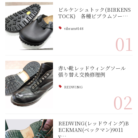
ビルケンシュトック(BIRKENS
TOCK) 各種ビブラムソー…
vibram#148
01
赤い靴レッドウィングソール
張り替え交換修理例
REDWING
02
REDWING(レッドウイング)B
ECKMAN(ベックマン)9011
v…