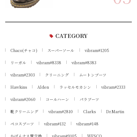
CATEGORY
Chaco(チャコ)
スーパーソール
vibram#1205
リーガル
vibram#8338
vibram#8383
vibram#2303
クリーニング
ムートンブーツ
Hawkins
Alden
ラッセルモカシン
vibram#2333
vibram#2060
コールハーン
パラブーツ
靴クリーニング
vibram#2810
Clarks
Dr.Martin
ペコスブーツ
vibram#132
vibram#148
かばんナス管交換
vibram#9105
WESCO