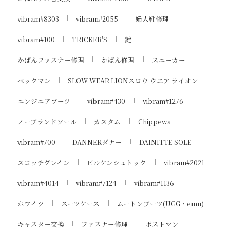
vibram#8303
vibram#2055
婦人靴修理
vibram#100
TRICKER'S
鍵
かばんファスナー修理
かばん修理
スニーカー
ベックマン
SLOW WEAR LIONスロウ ウエア ライオン
エンジニアブーツ
vibram#430
vibram#1276
ノーブランドソール
カスタム
Chippewa
vibram#700
DANNERダナー
DAINITTE SOLE
スコッチグレイン
ビルケンシュトック
vibram#2021
vibram#4014
vibram#7124
vibram#1136
ホワイツ
スーツケース
ムートンブーツ(UGG・emu)
キャスター交換
ファスナー修理
ポストマン