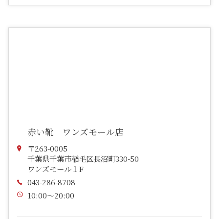
赤い靴 ワンズモール店
〒263-0005
千葉県千葉市稲毛区長沼町330-50
ワンズモール１F
043-286-8708
10:00～20:00