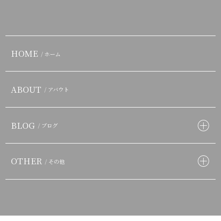
HOME
/ ホーム
ABOUT
/ アバウト
BLOG
/ ブログ
OTHER
/ その他