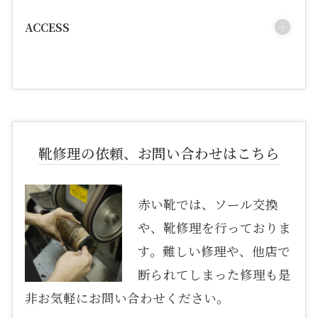
ACCESS
靴修理の依頼、お問い合わせはこちら
赤い靴では、ソール交換
や、靴修理を行っておりま
す。難しい修理や、他店で
断られてしまった修理も是
非お気軽にお問い合わせください。