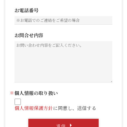
お電話番号
お問合せ内容
個人情報の取り扱い
個人情報保護方針
に同意し、送信する