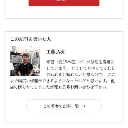
この記事を書いた人
工藤弘次
修理一筋25年超、ブーツ修理を得意と
しています。 どうしてもやってくれと
言われると断れない性格なので、 ここ
まで幅広い修理ができるようになったんだと思います。 他
店で断られてしまった修理も是非お問い合わせ下さい。
この著者の記事一覧