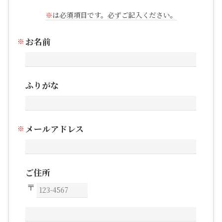
※
は必須項目です。必ずご記入ください。
お名前
ふりがな
メールアドレス
ご住所