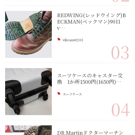
REDWING(レッドウイング)B
ECKMAN(ベックマン)9011
v…
vibram#2333
03
スーツケースのキャスター交
換 1か所1500円(1650円)…
スーツケース
04
DR.Martinドクターマーチン