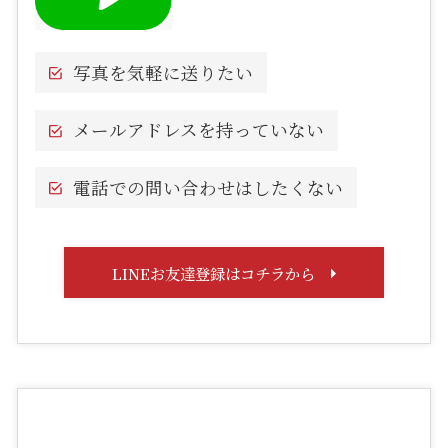
写真を気軽に送りたい
メールアドレスを持っていない
電話での問い合わせはしたくない
LINEお友達登録はコチラから