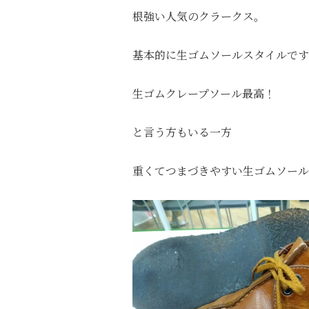
根強い人気のクラークス。
基本的に生ゴムソールスタイルです
生ゴムクレープソール最高！
と言う方もいる一方
重くてつまづきやすい生ゴムソール