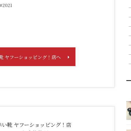
#2021
靴 ヤフーショッピング！店へ
赤い靴 ヤフーショッピング！店