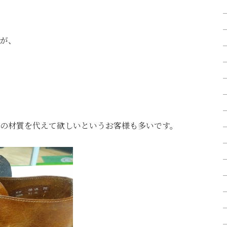
が、
の材質を代えて欲しいというお客様も多いです。