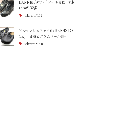
DANNER(ダナー)ソール交換 vib
ram#132黒
vibram#132
ビルケンシュトック(BIRKENSTO
CK) 各種ビブラムソール交…
vibram#148