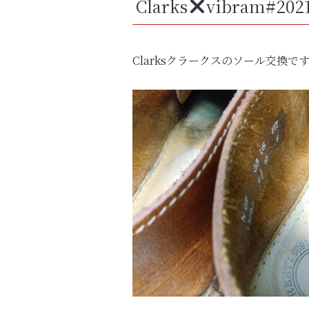
Clarks
vibram#202
Clarksクラークスのソール交換で