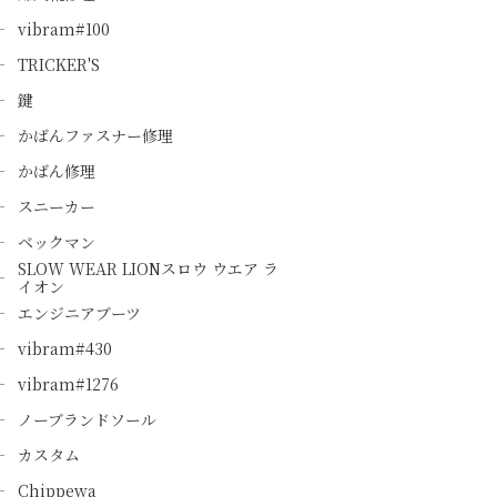
vibram#100
TRICKER'S
鍵
かばんファスナー修理
かばん修理
スニーカー
ベックマン
SLOW WEAR LIONスロウ ウエア ラ
イオン
エンジニアブーツ
vibram#430
vibram#1276
ノーブランドソール
カスタム
Chippewa