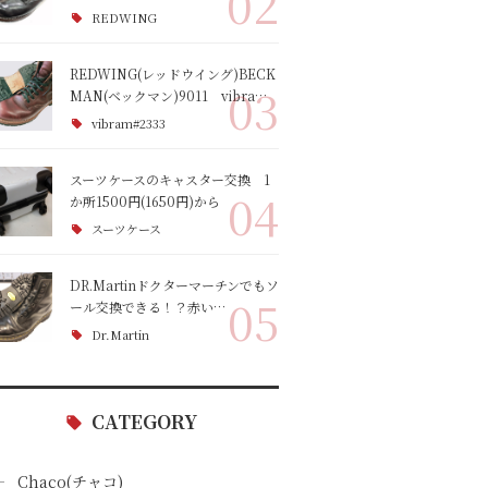
02
REDWING
REDWING(レッドウイング)BECK
03
MAN(ベックマン)9011 vibra…
vibram#2333
スーツケースのキャスター交換 1
04
か所1500円(1650円)から
スーツケース
DR.Martinドクターマーチンでもソ
05
ール交換できる！？赤い…
Dr.Martin
CATEGORY
Chaco(チャコ)