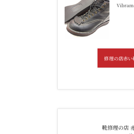
Vibram
修理の店赤い
靴修理の店 