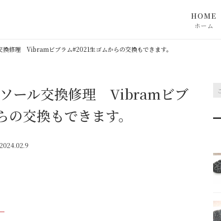
HOME
ホーム
交換修理 Vibramビブラム#2021生ゴムからの交換もできます。
のソール交換修理 Vibramビブ
からの交換もできます。
2024.02.9