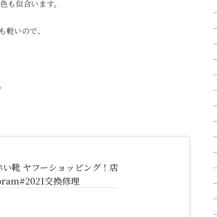
色も似合います。
ても軽いので、
。
赤い靴 ヤフーショッピング！店
bram#2021交換修理