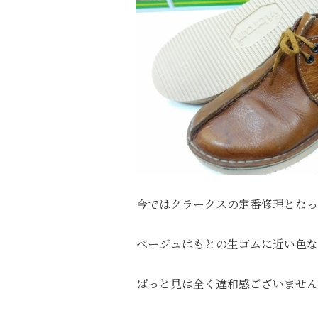
今ではクラークスの定番修理となっ
ベージュはもとの生ゴムに近い色な
ぱっと見は全く違和感ございませ