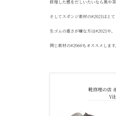
修理した感をだしいたいなら黒や茶
そしてスポンジ素材の#2021はと
生ゴムの重さが嫌な方は#2021や、
同じ素材の#2060もオススメします
靴修理の店 
Vi